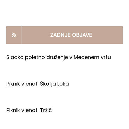
KOOPERANTSKO DELO
PRODAJNI IZDELKI
ZADNJE OBJAVE
AKTUALNO
Sladko poletno druženje v Medenem vrtu
KONTAKTI
Piknik v enoti Škofja Loka
Piknik v enoti Tržič