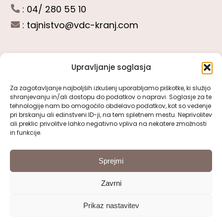
: 04/ 280 55 10
:
tajnistvo@vdc-kranj.com
Upravljanje soglasja
POGLEJTE SI
Za zagotavljanje najboljših izkušenj uporabljamo piškotke, ki služijo
shranjevanju in/ali dostopu do podatkov o napravi. Soglasje za te
Toggle
tehnologije nam bo omogočilo obdelavo podatkov, kot so vedenje
Navigation
pri brskanju ali edinstveni ID-ji, na tem spletnem mestu. Neprivolitev
Predstavitev VDC Kranj
ali preklic privolitve lahko negativno vpliva na nekatere zmožnosti
SLEDITE NAM
in funkcije.
Pomembni obrazci
Sprejmi
Zavrni
Pravno obvestilo
Prikaz nastavitev
© 2000 - 2026 | VDC Kranj | Vse pravice pridržane
Izjava o dostopnosti