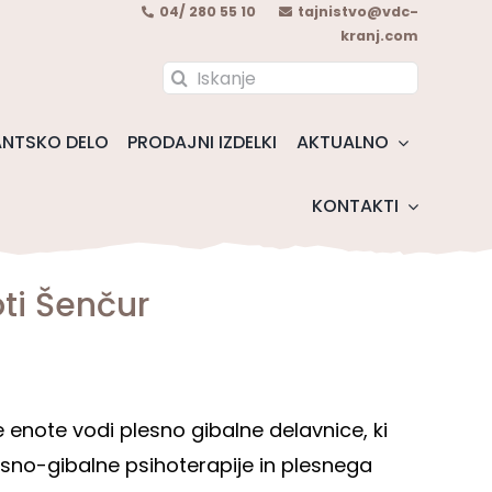
04/ 280 55 10
tajnistvo@vdc-
kranj.com
Search
for:
NTSKO DELO
PRODAJNI IZDELKI
AKTUALNO
KONTAKTI
ti Šenčur
enote vodi plesno gibalne delavnice, ki
sno-gibalne psihoterapije in plesnega