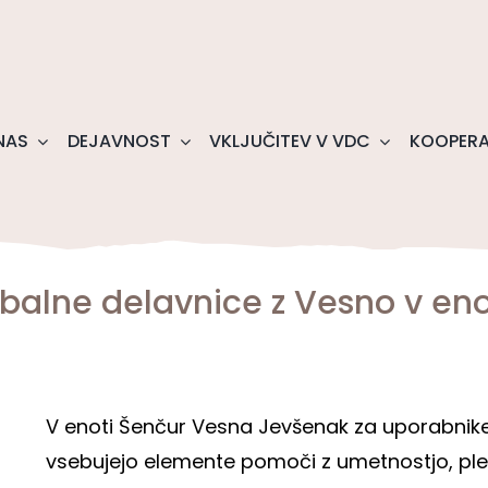
NAS
DEJAVNOST
VKLJUČITEV V VDC
KOOPERA
ibalne delavnice z Vesno v eno
V enoti Šenčur Vesna Jevšenak za uporabnike 
vsebujejo elemente pomoči z umetnostjo, ple