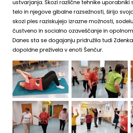
ustvarjanja. Skozi različne tehnike uporabniki
telo in njegove gibalne razsežnosti, širijo svo
skozi ples raziskujejo izrazne možnosti, sodeluj
čustveno in socialno ozaveščanje in opolnom
Danes sta se dogajanju pridružila tudi Zdenka i
dopoldne preživela v enoti Šenčur.