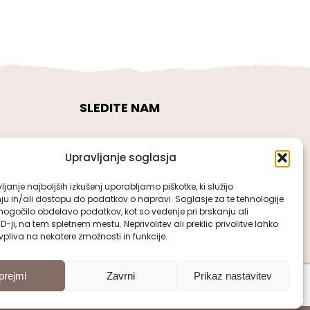
SLEDITE NAM
Upravljanje soglasja
janje najboljših izkušenj uporabljamo piškotke, ki služijo
ju in/ali dostopu do podatkov o napravi. Soglasje za te tehnologije
gočilo obdelavo podatkov, kot so vedenje pri brskanju ali
ID-ji, na tem spletnem mestu. Neprivolitev ali preklic privolitve lahko
pliva na nekatere zmožnosti in funkcije.
prejmi
Zavrni
Prikaz nastavitev