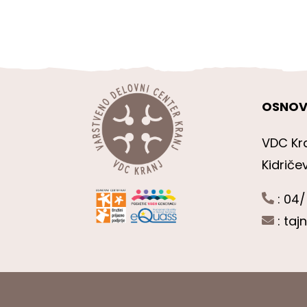
OSNOV
VDC Kr
Kidriče
: 04/
:
taj