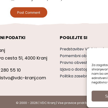
NI PODATKI
POGLEJTE SI
Predstavitev VDC Kranj
anj
Pomembni obrazci
va cesta 51, 4000 Kranj
Pravno obvestilo
Za zagotavl
Izjava o dostopnosti
 280 55 10
shranjevan
nam bo omo
Politika zasebnosti
nistvo@vdc-kranj.com
edinstveni 
negativno v
S
© 2000 - 2026 | VDC Kranj | Vse pravice pridržane