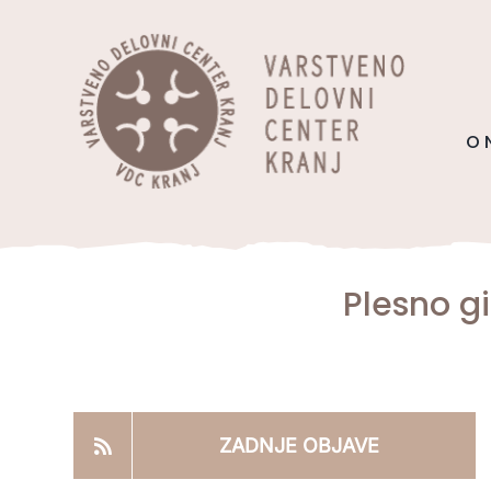
Skip
content
to
content
O 
Plesno g
ZADNJE OBJAVE