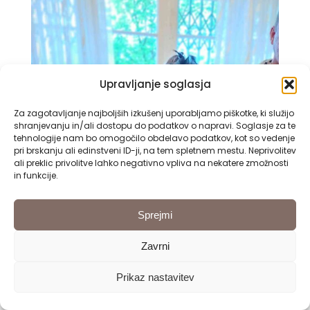
Upravljanje soglasja
Za zagotavljanje najboljših izkušenj uporabljamo piškotke, ki služijo
shranjevanju in/ali dostopu do podatkov o napravi. Soglasje za te
tehnologije nam bo omogočilo obdelavo podatkov, kot so vedenje
pri brskanju ali edinstveni ID-ji, na tem spletnem mestu. Neprivolitev
ali preklic privolitve lahko negativno vpliva na nekatere zmožnosti
in funkcije.
Sprejmi
Zavrni
Prikaz nastavitev