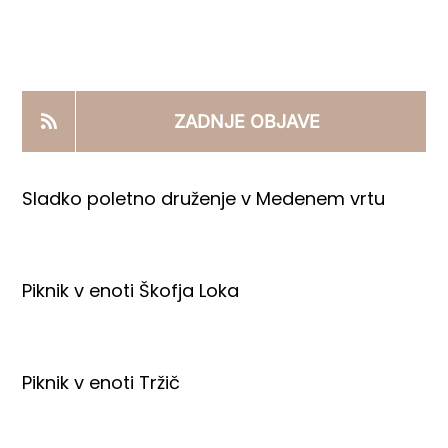
KOOPERANTSKO DELO
PRODAJNI IZDELKI
ZADNJE OBJAVE
AKTUALNO
Sladko poletno druženje v Medenem vrtu
KONTAKTI
Piknik v enoti Škofja Loka
Piknik v enoti Tržič