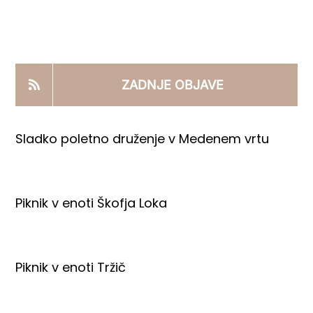
KOOPERANTSKO DELO
PRODAJNI IZDELKI
ZADNJE OBJAVE
AKTUALNO
Sladko poletno druženje v Medenem vrtu
KONTAKTI
Piknik v enoti Škofja Loka
Piknik v enoti Tržič