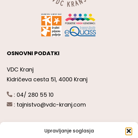
OSNOVNI PODATKI
VDC Kranj
Kidričeva cesta 51, 4000 Kranj
: 04/ 280 55 10
:
tajnistvo@vdc-kranj.com
Upravljanje soglasja
POGLEJTE SI