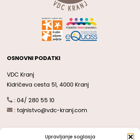
OSNOVNI PODATKI
VDC Kranj
Kidričeva cesta 51, 4000 Kranj
: 04/ 280 55 10
:
tajnistvo@vdc-kranj.com
Upravljanje soglasja
POGLEJTE SI