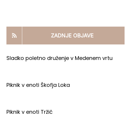
KOOPERANTSKO DELO
PRODAJNI IZDELKI
ZADNJE OBJAVE
AKTUALNO
Sladko poletno druženje v Medenem vrtu
KONTAKTI
Piknik v enoti Škofja Loka
Piknik v enoti Tržič