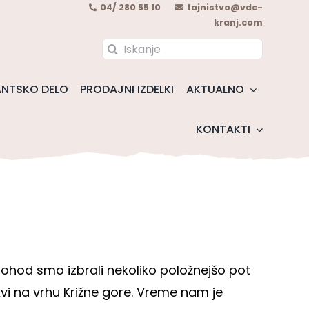
04/ 280 55 10
tajnistvo@vdc-
kranj.com
Search
for:
NTSKO DELO
PRODAJNI IZDELKI
AKTUALNO
KONTAKTI
ohod smo izbrali nekoliko položnejšo pot
rkvi na vrhu Križne gore. Vreme nam je