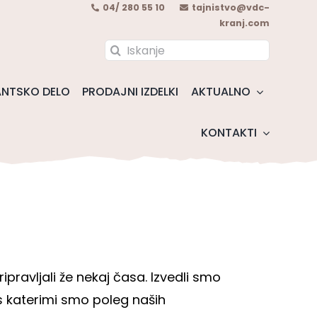
04/ 280 55 10
tajnistvo@vdc-
kranj.com
Search
for:
NTSKO DELO
PRODAJNI IZDELKI
AKTUALNO
KONTAKTI
pravljali že nekaj časa. Izvedli smo
 s katerimi smo poleg naših