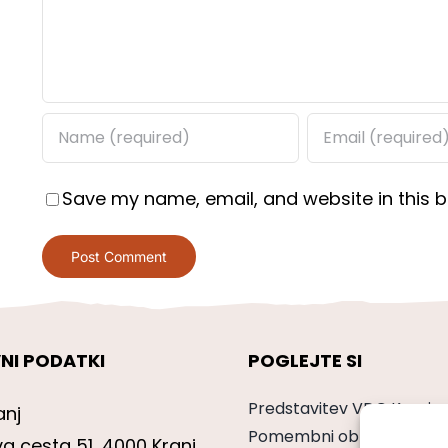
Save my name, email, and website in this b
NI PODATKI
POGLEJTE SI
Predstavitev VDC Kranj
anj
Pomembni obrazci
va cesta 51, 4000 Kranj