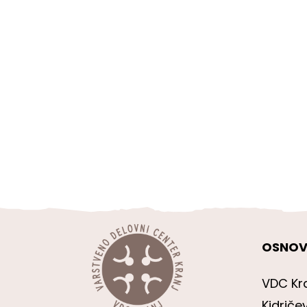
OSNOV
VDC Kr
Kidriče