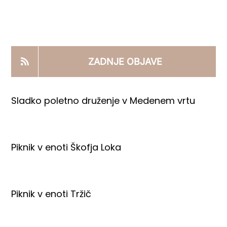
KOOPERANTSKO DELO
PRODAJNI IZDELKI
ZADNJE OBJAVE
AKTUALNO
Sladko poletno druženje v Medenem vrtu
KONTAKTI
Piknik v enoti Škofja Loka
Piknik v enoti Tržič