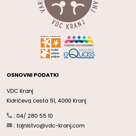
OSNOVNI PODATKI
VDC Kranj
Kidričeva cesta 51, 4000 Kranj
: 04/ 280 55 10
:
tajnistvo@vdc-kranj.com