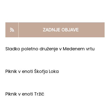
KOOPERANTSKO DELO
PRODAJNI IZDELKI
ZADNJE OBJAVE
AKTUALNO
Sladko poletno druženje v Medenem vrtu
KONTAKTI
Piknik v enoti Škofja Loka
Piknik v enoti Tržič