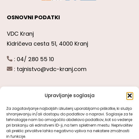
OSNOVNI PODATKI
VDC Kranj
Kidričeva cesta 51, 4000 Kranj
: 04/ 280 55 10
:
tajnistvo@vdc-kranj.com
Upravljanje soglasja
POGLEJTE SI
Za zagotavljanje najboljših izkušenj uporabljamo piškotke, ki služijo
shranjevanju in/ali dostopu do podatkov o napravi. Soglasje za te
Toggle
tehnologije nam bo omogočilo obdelavo podatkov, kot so vedenje
Navigation
pri brskanju ali edinstveni ID-ji, na tem spletnem mestu. Neprivolitev
Predstavitev VDC Kranj
ali preklic privolitve lahko negativno vpliva na nekatere zmožnosti
SLEDITE NAM
in funkcije.