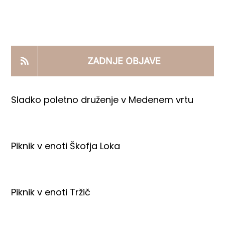
KOOPERANTSKO DELO
PRODAJNI IZDELKI
ZADNJE OBJAVE
AKTUALNO
Sladko poletno druženje v Medenem vrtu
KONTAKTI
Piknik v enoti Škofja Loka
Piknik v enoti Tržič