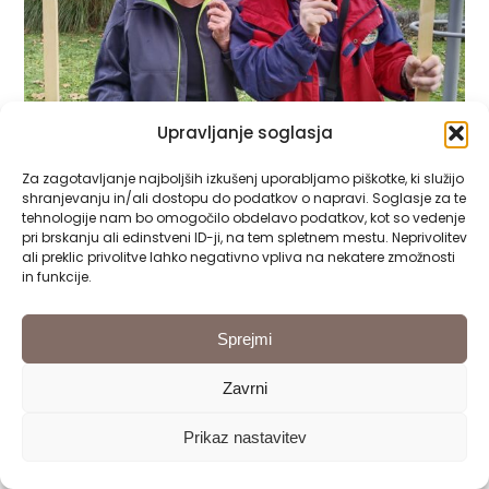
Upravljanje soglasja
Za zagotavljanje najboljših izkušenj uporabljamo piškotke, ki služijo
shranjevanju in/ali dostopu do podatkov o napravi. Soglasje za te
tehnologije nam bo omogočilo obdelavo podatkov, kot so vedenje
pri brskanju ali edinstveni ID-ji, na tem spletnem mestu. Neprivolitev
ali preklic privolitve lahko negativno vpliva na nekatere zmožnosti
in funkcije.
Sprejmi
Zavrni
Prikaz nastavitev