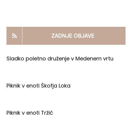
KOOPERANTSKO DELO
PRODAJNI IZDELKI
ZADNJE OBJAVE
AKTUALNO
Sladko poletno druženje v Medenem vrtu
KONTAKTI
Piknik v enoti Škofja Loka
Piknik v enoti Tržič