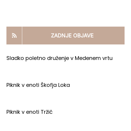
KOOPERANTSKO DELO
PRODAJNI IZDELKI
ZADNJE OBJAVE
AKTUALNO
Sladko poletno druženje v Medenem vrtu
KONTAKTI
Piknik v enoti Škofja Loka
Piknik v enoti Tržič