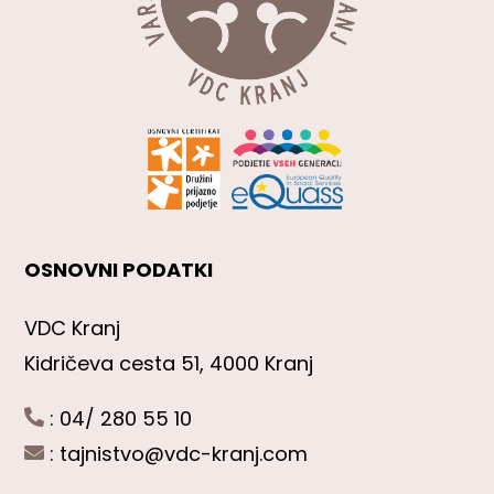
OSNOVNI PODATKI
VDC Kranj
Kidričeva cesta 51, 4000 Kranj
: 04/ 280 55 10
:
tajnistvo@vdc-kranj.com