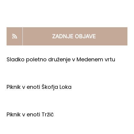
KOOPERANTSKO DELO
PRODAJNI IZDELKI
ZADNJE OBJAVE
AKTUALNO
Sladko poletno druženje v Medenem vrtu
KONTAKTI
Piknik v enoti Škofja Loka
Piknik v enoti Tržič