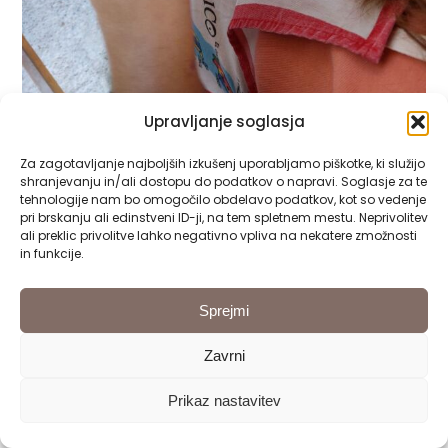
Upravljanje soglasja
Za zagotavljanje najboljših izkušenj uporabljamo piškotke, ki služijo
shranjevanju in/ali dostopu do podatkov o napravi. Soglasje za te
tehnologije nam bo omogočilo obdelavo podatkov, kot so vedenje
pri brskanju ali edinstveni ID-ji, na tem spletnem mestu. Neprivolitev
ali preklic privolitve lahko negativno vpliva na nekatere zmožnosti
in funkcije.
Sprejmi
Zavrni
Prikaz nastavitev