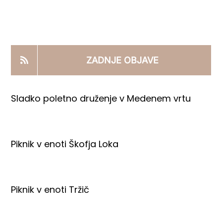
KOOPERANTSKO DELO
PRODAJNI IZDELKI
ZADNJE OBJAVE
AKTUALNO
Sladko poletno druženje v Medenem vrtu
KONTAKTI
Piknik v enoti Škofja Loka
Piknik v enoti Tržič