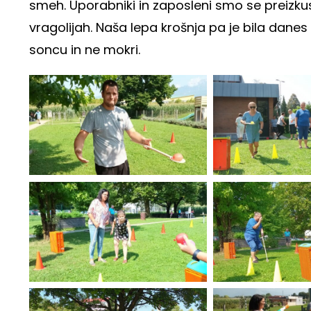
smeh. Uporabniki in zaposleni smo se preizkusil
vragolijah. Naša lepa krošnja pa je bila danes z
soncu in ne mokri.