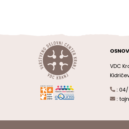
OSNOV
VDC Kr
Kidriče
: 04/
:
taj