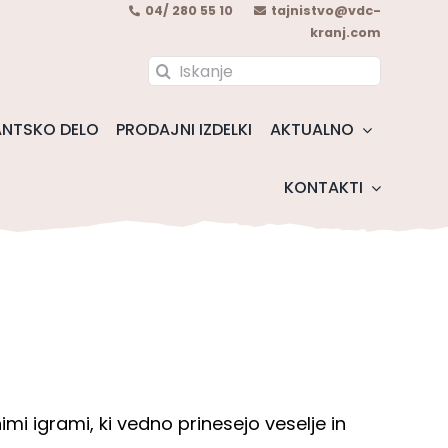
04/ 280 55 10
tajnistvo@vdc-
kranj.com
Search
for:
NTSKO DELO
PRODAJNI IZDELKI
AKTUALNO
KONTAKTI
imi igrami, ki vedno prinesejo veselje in