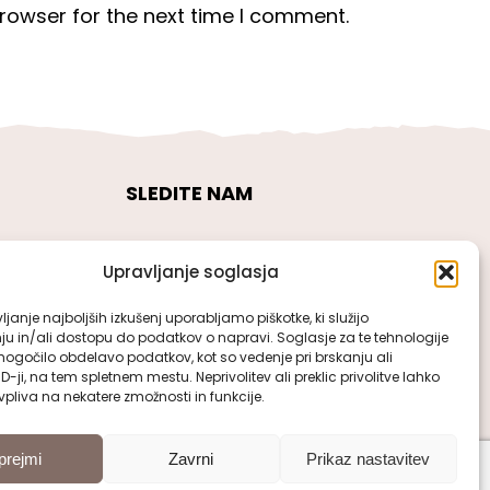
rowser for the next time I comment.
SLEDITE NAM
Upravljanje soglasja
janje najboljših izkušenj uporabljamo piškotke, ki služijo
ju in/ali dostopu do podatkov o napravi. Soglasje za te tehnologije
gočilo obdelavo podatkov, kot so vedenje pri brskanju ali
ID-ji, na tem spletnem mestu. Neprivolitev ali preklic privolitve lahko
pliva na nekatere zmožnosti in funkcije.
prejmi
Zavrni
Prikaz nastavitev