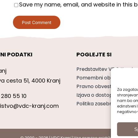
Save my name, email, and website in this b
NI PODATKI
POGLEJTE SI
Predstavitev VDC Kranj
anj
Pomembni obrazci
va cesta 51, 4000 Kranj
Pravno obvestilo
Za zagotavl
Izjava o dostopnosti
 280 55 10
shranjevan
nam bo omo
Politika zasebnosti
nistvo@vdc-kranj.com
edinstveni 
negativno v
S
© 2000 - 2026 | VDC Kranj | Vse pravice pridržane