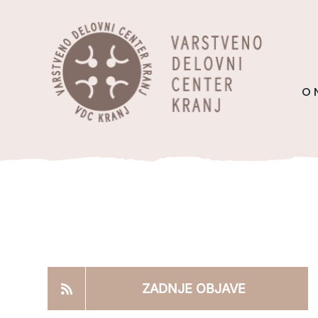
Skip
content
to
content
O 
ZADNJE OBJAVE