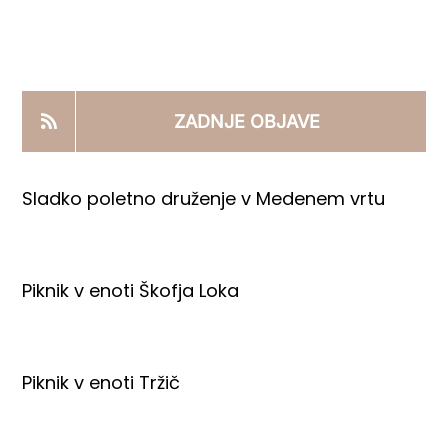
KOOPERANTSKO DELO
PRODAJNI IZDELKI
ZADNJE OBJAVE
AKTUALNO
Sladko poletno druženje v Medenem vrtu
KONTAKTI
Piknik v enoti Škofja Loka
Piknik v enoti Tržič