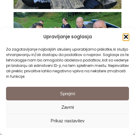
Upravljanje soglasja
Za zagotavljanje najboljših izkušenj uporabljamo piškotke, ki služijo
shranjevanju in/ali dostopu do podatkov o napravi. Soglasje za te
tehnologije nam bo omogočilo obdelavo podatkov, kot so vedenje
pri brskanju ali edinstveni ID-ji, na tem spletnem mestu. Neprivolitev
ali preklic privolitve lahko negativno vpliva na nekatere zmožnosti
in funkcije.
Sprejmi
Zavrni
Prikaz nastavitev