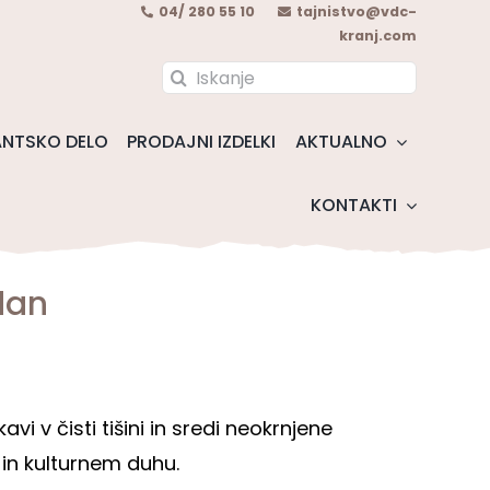
04/ 280 55 10
tajnistvo@vdc-
kranj.com
Search
for:
NTSKO DELO
PRODAJNI IZDELKI
AKTUALNO
KONTAKTI
dan
vi v čisti tišini in sredi neokrnjene
in kulturnem duhu.