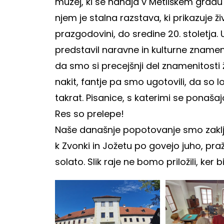
muzej, ki se nahaja v Metliškem gradu
njem je stalna razstava, ki prikazuje živ
prazgodovini, do sredine 20. stoletja. U
predstavil naravne in kulturne znamenit
da smo si precejšnji del znamenitosti 
nakit, fantje pa smo ugotovili, da so 
takrat. Pisanice, s katerimi se ponašaj
Res so prelepe!
Naše današnje popotovanje smo zaključi
k Zvonki in Jožetu po govejo juho, pr
solato. Slik raje ne bomo priložili, ker 