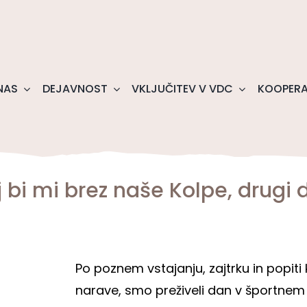
NAS
DEJAVNOST
VKLJUČITEV V VDC
KOOPERA
j bi mi brez naše Kolpe, drugi 
Po poznem vstajanju, zajtrku in popiti ka
narave, smo preživeli dan v športnem 