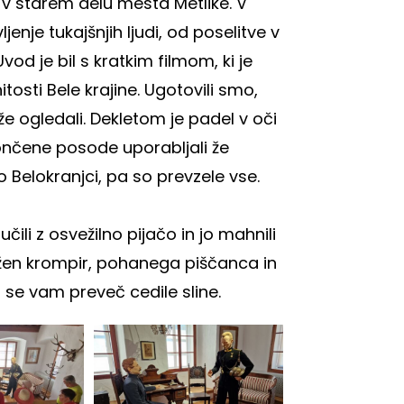
 v starem delu mesta Metlike. V
ljenje tukajšnjih ljudi, od poselitve v
vod je bil s kratkim filmom, ki je
osti Bele krajine. Ugotovili smo,
že ogledali. Dekletom je padel v oči
lončene posode uporabljali že
o Belokranjci, pa so prevzele vse.
li z osvežilno pijačo in jo mahnili
ažen krompir, pohanega piščanca in
bi se vam preveč cedile sline.