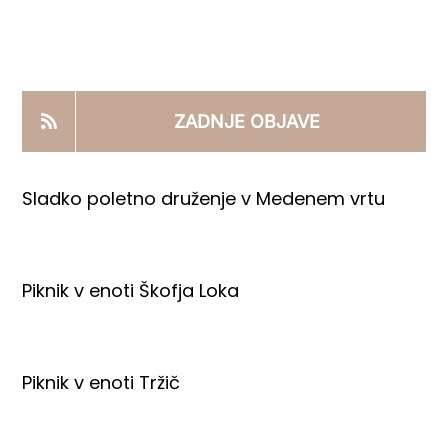
KOOPERANTSKO DELO
PRODAJNI IZDELKI
ZADNJE OBJAVE
AKTUALNO
Sladko poletno druženje v Medenem vrtu
KONTAKTI
Piknik v enoti Škofja Loka
Piknik v enoti Tržič