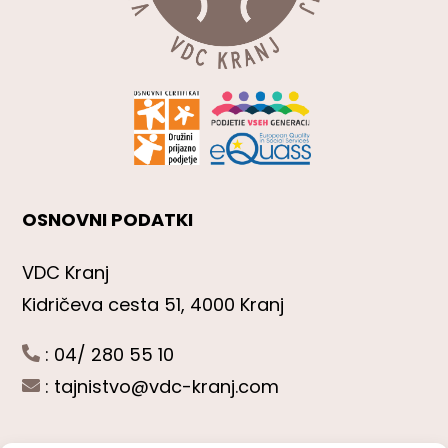
OSNOVNI PODATKI
VDC Kranj
Kidričeva cesta 51, 4000 Kranj
: 04/ 280 55 10
:
tajnistvo@vdc-kranj.com