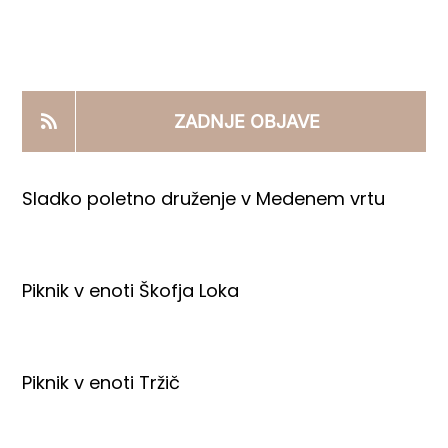
KOOPERANTSKO DELO
PRODAJNI IZDELKI
ZADNJE OBJAVE
AKTUALNO
Sladko poletno druženje v Medenem vrtu
KONTAKTI
Piknik v enoti Škofja Loka
Piknik v enoti Tržič