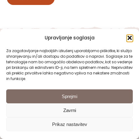
Upravljanje soglasja
Za zagotavljanje najboljših izkušenj uporabljamo piškotke, ki služijo
shranjevanju in/ali dostopu do podatkov o napravi. Soglasje za te
tehnologije nam bo omogočilo obdelavo podatkov, kot so vedenje
pri brskanju ali edinstveni ID-ji, na tem spletnem mestu. Neprivolitev
ali preklic privolitve lahko negativno vpliva na nekatere zmožnosti
in funkcije.
Sprejmi
Zavrni
Prikaz nastavitev