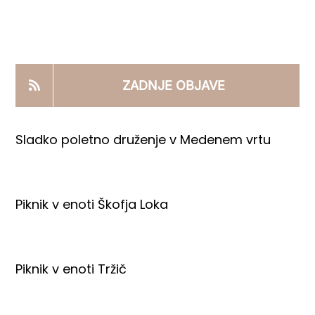
KOOPERANTSKO DELO
PRODAJNI IZDELKI
ZADNJE OBJAVE
AKTUALNO
Sladko poletno druženje v Medenem vrtu
KONTAKTI
Piknik v enoti Škofja Loka
Piknik v enoti Tržič