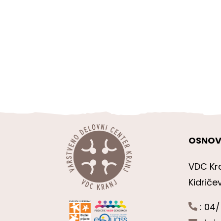
OSNOV
VDC Kr
Kidriče
: 04/