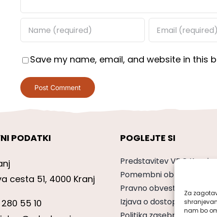
Save my name, email, and website in this b
NI PODATKI
POGLEJTE SI
Predstavitev VDC Kranj
anj
Pomembni obrazci
va cesta 51, 4000 Kranj
Pravno obvestilo
Za zagotavl
Izjava o dostopnosti
 280 55 10
shranjevan
nam bo omo
Politika zasebnosti