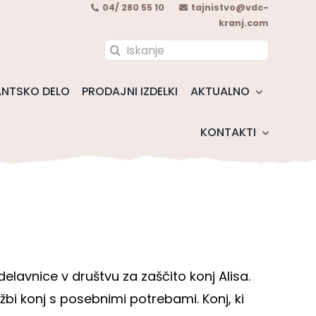
04/ 280 55 10
tajnistvo@vdc-
kranj.com
Search
for:
NTSKO DELO
PRODAJNI IZDELKI
AKTUALNO
KONTAKTI
delavnice v društvu za zaščito konj Alisa.
žbi konj s posebnimi potrebami. Konj, ki