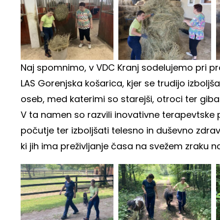
Naj spomnimo, v VDC Kranj sodelujemo pri pr
LAS Gorenjska košarica, kjer se trudijo izboljšat
oseb, med katerimi so starejši, otroci ter giba
V ta namen so razvili inovativne terapevtske 
počutje ter izboljšati telesno in duševno zdrav
ki jih ima preživljanje časa na svežem zraku n