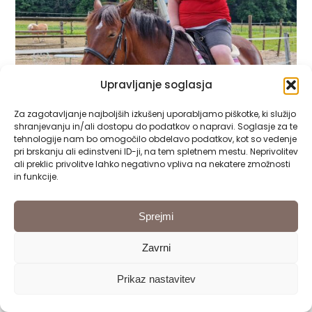
Upravljanje soglasja
Za zagotavljanje najboljših izkušenj uporabljamo piškotke, ki služijo
shranjevanju in/ali dostopu do podatkov o napravi. Soglasje za te
tehnologije nam bo omogočilo obdelavo podatkov, kot so vedenje
pri brskanju ali edinstveni ID-ji, na tem spletnem mestu. Neprivolitev
ali preklic privolitve lahko negativno vpliva na nekatere zmožnosti
in funkcije.
Sprejmi
Zavrni
Prikaz nastavitev