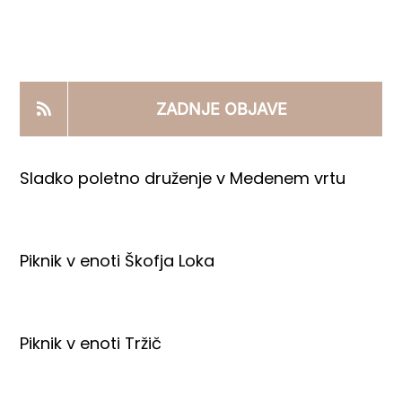
KOOPERANTSKO DELO
PRODAJNI IZDELKI
ZADNJE OBJAVE
AKTUALNO
Sladko poletno druženje v Medenem vrtu
KONTAKTI
Piknik v enoti Škofja Loka
Piknik v enoti Tržič