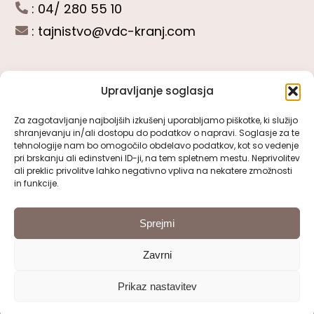
: 04/ 280 55 10
:
tajnistvo@vdc-kranj.com
Upravljanje soglasja
POGLEJTE SI
Za zagotavljanje najboljših izkušenj uporabljamo piškotke, ki služijo
shranjevanju in/ali dostopu do podatkov o napravi. Soglasje za te
Toggle
tehnologije nam bo omogočilo obdelavo podatkov, kot so vedenje
Navigation
pri brskanju ali edinstveni ID-ji, na tem spletnem mestu. Neprivolitev
Predstavitev VDC Kranj
ali preklic privolitve lahko negativno vpliva na nekatere zmožnosti
SLEDITE NAM
in funkcije.
Pomembni obrazci
Sprejmi
Zavrni
Pravno obvestilo
Prikaz nastavitev
© 2000 - 2026 | VDC Kranj | Vse pravice pridržane
Izjava o dostopnosti