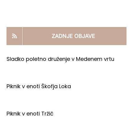
KOOPERANTSKO DELO
PRODAJNI IZDELKI
ZADNJE OBJAVE
AKTUALNO
Sladko poletno druženje v Medenem vrtu
KONTAKTI
Piknik v enoti Škofja Loka
Piknik v enoti Tržič