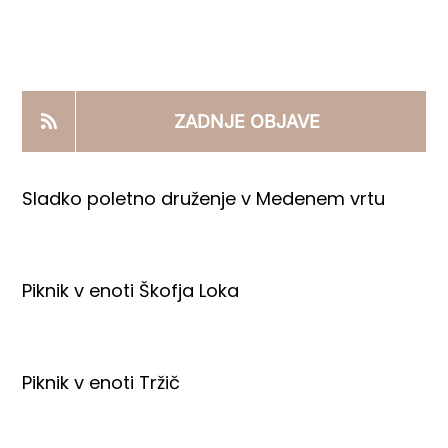
KOOPERANTSKO DELO
PRODAJNI IZDELKI
ZADNJE OBJAVE
AKTUALNO
Sladko poletno druženje v Medenem vrtu
KONTAKTI
Piknik v enoti Škofja Loka
Piknik v enoti Tržič