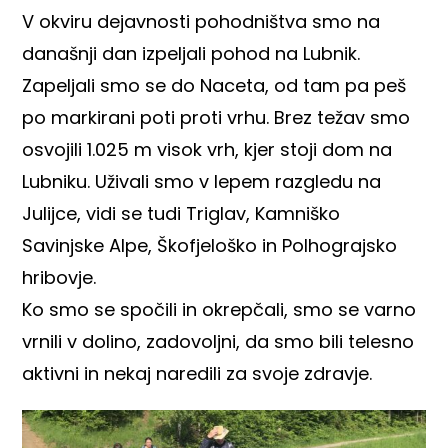
V okviru dejavnosti pohodništva smo na
današnji dan izpeljali pohod na Lubnik.
Zapeljali smo se do Naceta, od tam pa peš
po markirani poti proti vrhu. Brez težav smo
osvojili 1.025 m visok vrh, kjer stoji dom na
Lubniku. Uživali smo v lepem razgledu na
Julijce, vidi se tudi Triglav, Kamniško
Savinjske Alpe, Škofjeloško in Polhograjsko
hribovje.
Ko smo se spočili in okrepčali, smo se varno
vrnili v dolino, zadovoljni, da smo bili telesno
aktivni in nekaj naredili za svoje zdravje.