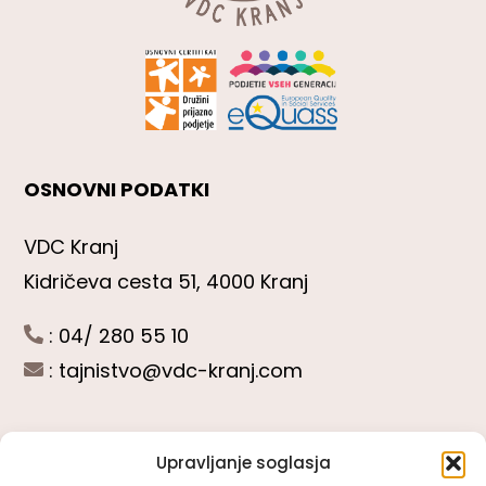
OSNOVNI PODATKI
VDC Kranj
Kidričeva cesta 51, 4000 Kranj
: 04/ 280 55 10
:
tajnistvo@vdc-kranj.com
Upravljanje soglasja
POGLEJTE SI