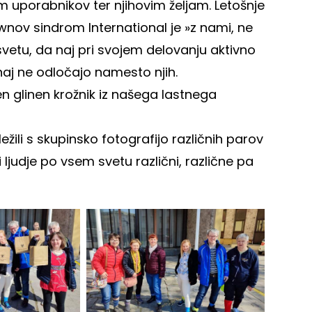
 uporabnikov ter njihovim željam. Letošnje
ov sindrom International je »z nami, ne
 svetu, da naj pri svojem delovanju aktivno
aj ne odločajo namesto njih.
en glinen krožnik iz našega lastnega
li s skupinsko fotografijo različnih parov
ljudje po vsem svetu različni, različne pa