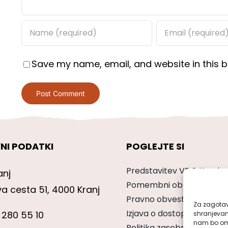
Save my name, email, and website in this b
NI PODATKI
POGLEJTE SI
Predstavitev VDC Kranj
anj
Pomembni obrazci
va cesta 51, 4000 Kranj
Pravno obvestilo
Za zagotavl
Izjava o dostopnosti
 280 55 10
shranjevan
nam bo omo
Politika zasebnosti