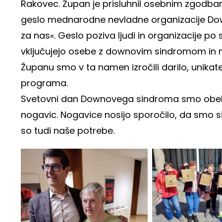
Rakovec. Župan je prisluhnil osebnim zgodbam
geslo mednarodne nevladne organizacije Down
za nas«. Geslo poziva ljudi in organizacije po
vključujejo osebe z downovim sindromom in n
Županu smo v ta namen izročili darilo, unikat
programa.
Svetovni dan Downovega sindroma smo obeleži
nogavic. Nogavice nosijo sporočilo, da smo si 
so tudi naše potrebe.