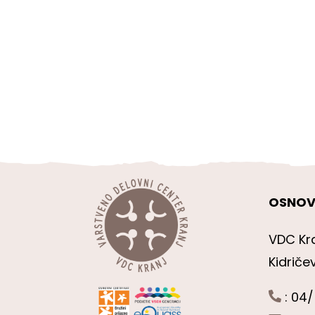
OSNOV
VDC Kr
Kidriče
: 04/