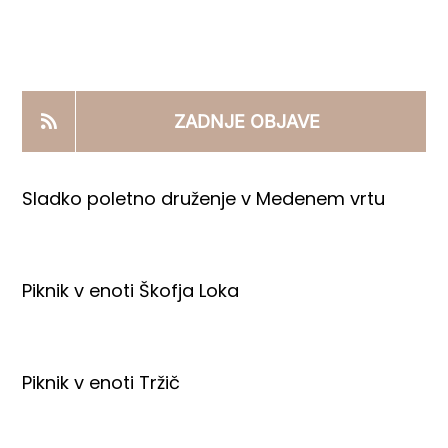
KOOPERANTSKO DELO
PRODAJNI IZDELKI
ZADNJE OBJAVE
AKTUALNO
Sladko poletno druženje v Medenem vrtu
KONTAKTI
Piknik v enoti Škofja Loka
Piknik v enoti Tržič