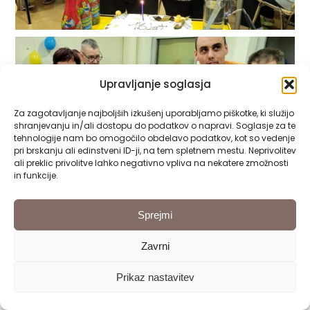
Upravljanje soglasja
Za zagotavljanje najboljših izkušenj uporabljamo piškotke, ki služijo
shranjevanju in/ali dostopu do podatkov o napravi. Soglasje za te
tehnologije nam bo omogočilo obdelavo podatkov, kot so vedenje
pri brskanju ali edinstveni ID-ji, na tem spletnem mestu. Neprivolitev
ali preklic privolitve lahko negativno vpliva na nekatere zmožnosti
in funkcije.
Sprejmi
Zavrni
Prikaz nastavitev