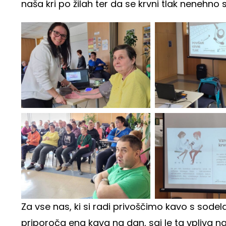
naša kri po žilah ter da se krvni tlak nenehno 
Za vse nas, ki si radi privoščimo kavo s sod
priporoča ena kava na dan, saj le ta vpliva n