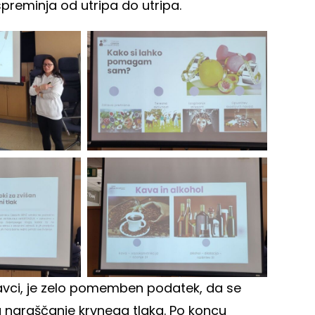
spreminja od utripa do utripa.
elavci, je zelo pomemben podatek, da se
a naraščanje krvnega tlaka. Po koncu