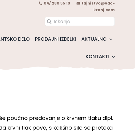
04/ 280 55 10
tajnistvo@vdc-
kranj.com
Search
for:
NTSKO DELO
PRODAJNI IZDELKI
AKTUALNO
KONTAKTI
lo še poučno predavanje o krvnem tlaku dipl.
da krvni tlak pove, s kakšno silo se preteka