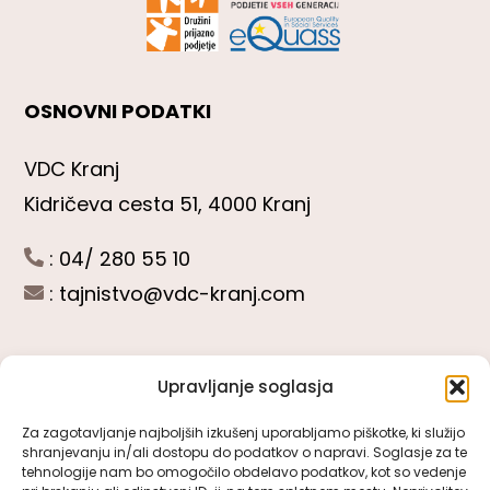
OSNOVNI PODATKI
VDC Kranj
Kidričeva cesta 51, 4000 Kranj
: 04/ 280 55 10
:
tajnistvo@vdc-kranj.com
Upravljanje soglasja
POGLEJTE SI
Za zagotavljanje najboljših izkušenj uporabljamo piškotke, ki služijo
shranjevanju in/ali dostopu do podatkov o napravi. Soglasje za te
Toggle
tehnologije nam bo omogočilo obdelavo podatkov, kot so vedenje
Navigation