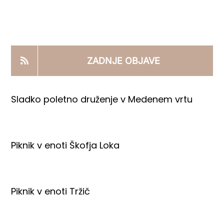
KOOPERANTSKO DELO
PRODAJNI IZDELKI
ZADNJE OBJAVE
AKTUALNO
Sladko poletno druženje v Medenem vrtu
KONTAKTI
Piknik v enoti Škofja Loka
Piknik v enoti Tržič