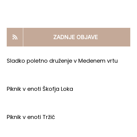
KOOPERANTSKO DELO
PRODAJNI IZDELKI
ZADNJE OBJAVE
AKTUALNO
Sladko poletno druženje v Medenem vrtu
KONTAKTI
Piknik v enoti Škofja Loka
Piknik v enoti Tržič