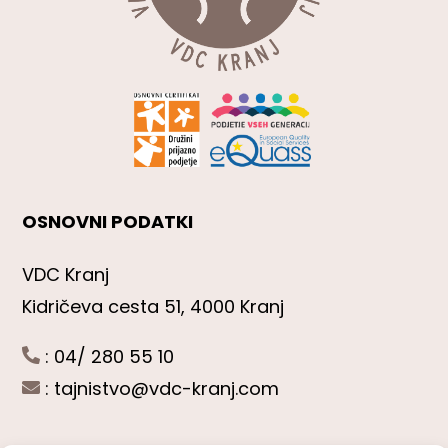
OSNOVNI PODATKI
VDC Kranj
Kidričeva cesta 51, 4000 Kranj
: 04/ 280 55 10
:
tajnistvo@vdc-kranj.com