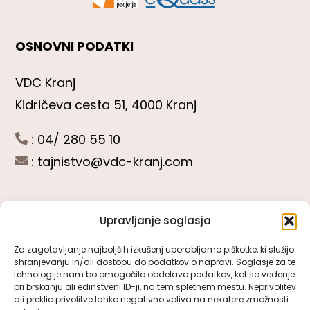
OSNOVNI PODATKI
VDC Kranj
Kidričeva cesta 51, 4000 Kranj
: 04/ 280 55 10
:
tajnistvo@vdc-kranj.com
Upravljanje soglasja
POGLEJTE SI
Za zagotavljanje najboljših izkušenj uporabljamo piškotke, ki služijo
shranjevanju in/ali dostopu do podatkov o napravi. Soglasje za te
Toggle
tehnologije nam bo omogočilo obdelavo podatkov, kot so vedenje
Navigation
pri brskanju ali edinstveni ID-ji, na tem spletnem mestu. Neprivolitev
Predstavitev VDC Kranj
ali preklic privolitve lahko negativno vpliva na nekatere zmožnosti