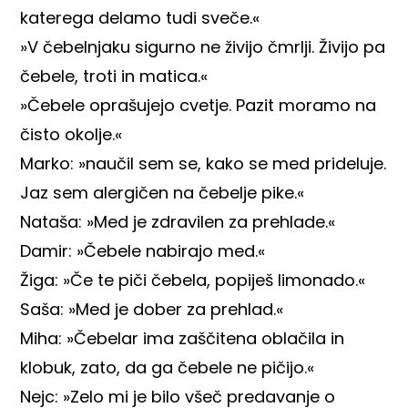
katerega delamo tudi sveče.«
»V čebelnjaku sigurno ne živijo čmrlji. Živijo pa
čebele, troti in matica.«
»Čebele oprašujejo cvetje. Pazit moramo na
čisto okolje.«
Marko: »naučil sem se, kako se med prideluje.
Jaz sem alergičen na čebelje pike.«
Nataša: »Med je zdravilen za prehlade.«
Damir: »Čebele nabirajo med.«
Žiga: »Če te piči čebela, popiješ limonado.«
Saša: »Med je dober za prehlad.«
Miha: »Čebelar ima zaščitena oblačila in
klobuk, zato, da ga čebele ne pičijo.«
Nejc: »Zelo mi je bilo všeč predavanje o