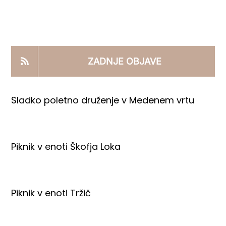
KOOPERANTSKO DELO
PRODAJNI IZDELKI
ZADNJE OBJAVE
AKTUALNO
Sladko poletno druženje v Medenem vrtu
KONTAKTI
Piknik v enoti Škofja Loka
Piknik v enoti Tržič