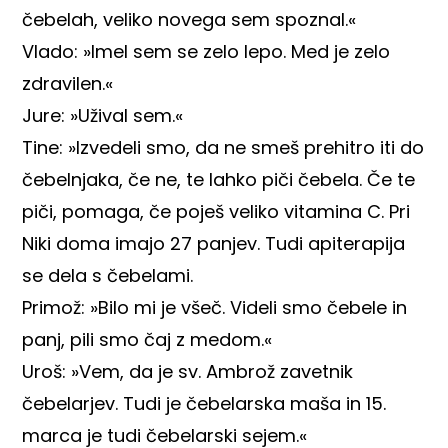
čebelah, veliko novega sem spoznal.«
Vlado: »Imel sem se zelo lepo. Med je zelo
zdravilen.«
Jure: »Užival sem.«
Tine: »Izvedeli smo, da ne smeš prehitro iti do
čebelnjaka, če ne, te lahko piči čebela. Če te
piči, pomaga, če poješ veliko vitamina C. Pri
Niki doma imajo 27 panjev. Tudi apiterapija
se dela s čebelami.
Primož: »Bilo mi je všeč. Videli smo čebele in
panj, pili smo čaj z medom.«
Uroš: »Vem, da je sv. Ambrož zavetnik
čebelarjev. Tudi je čebelarska maša in 15.
marca je tudi čebelarski sejem.«