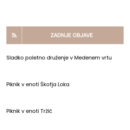
KOOPERANTSKO DELO
PRODAJNI IZDELKI
ZADNJE OBJAVE
AKTUALNO
Sladko poletno druženje v Medenem vrtu
KONTAKTI
Piknik v enoti Škofja Loka
Piknik v enoti Tržič