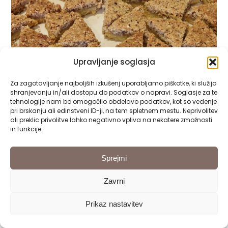
Upravljanje soglasja
Za zagotavljanje najboljših izkušenj uporabljamo piškotke, ki služijo
shranjevanju in/ali dostopu do podatkov o napravi. Soglasje za te
tehnologije nam bo omogočilo obdelavo podatkov, kot so vedenje
pri brskanju ali edinstveni ID-ji, na tem spletnem mestu. Neprivolitev
ali preklic privolitve lahko negativno vpliva na nekatere zmožnosti
in funkcije.
Sprejmi
Zavrni
Prikaz nastavitev