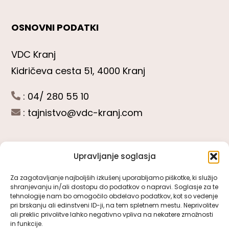
OSNOVNI PODATKI
VDC Kranj
Kidričeva cesta 51, 4000 Kranj
: 04/ 280 55 10
:
tajnistvo@vdc-kranj.com
Upravljanje soglasja
POGLEJTE SI
Za zagotavljanje najboljših izkušenj uporabljamo piškotke, ki služijo
shranjevanju in/ali dostopu do podatkov o napravi. Soglasje za te
Toggle
tehnologije nam bo omogočilo obdelavo podatkov, kot so vedenje
Navigation
pri brskanju ali edinstveni ID-ji, na tem spletnem mestu. Neprivolitev
Predstavitev VDC Kranj
ali preklic privolitve lahko negativno vpliva na nekatere zmožnosti
SLEDITE NAM
in funkcije.