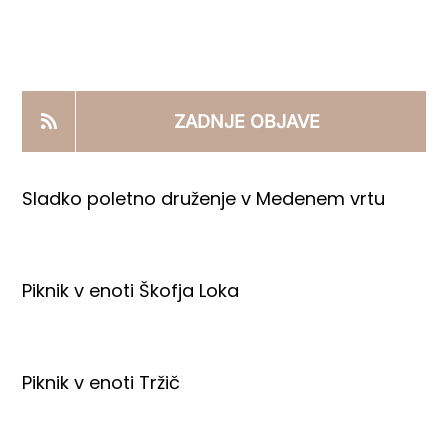
KOOPERANTSKO DELO
PRODAJNI IZDELKI
ZADNJE OBJAVE
AKTUALNO
Sladko poletno druženje v Medenem vrtu
KONTAKTI
Piknik v enoti Škofja Loka
Piknik v enoti Tržič