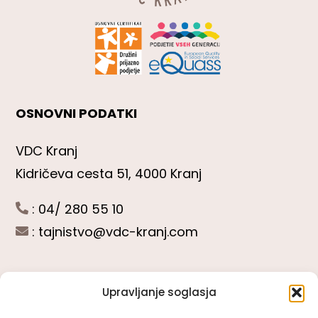
OSNOVNI PODATKI
VDC Kranj
Kidričeva cesta 51, 4000 Kranj
: 04/ 280 55 10
:
tajnistvo@vdc-kranj.com
Upravljanje soglasja
POGLEJTE SI