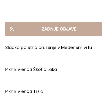
KOOPERANTSKO DELO
PRODAJNI IZDELKI
ZADNJE OBJAVE
AKTUALNO
Sladko poletno druženje v Medenem vrtu
KONTAKTI
Piknik v enoti Škofja Loka
Piknik v enoti Tržič