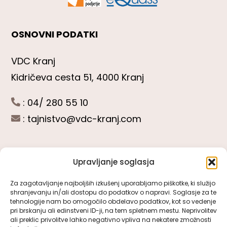
OSNOVNI PODATKI
VDC Kranj
Kidričeva cesta 51, 4000 Kranj
: 04/ 280 55 10
:
tajnistvo@vdc-kranj.com
Upravljanje soglasja
POGLEJTE SI
Za zagotavljanje najboljših izkušenj uporabljamo piškotke, ki služijo
shranjevanju in/ali dostopu do podatkov o napravi. Soglasje za te
Toggle
tehnologije nam bo omogočilo obdelavo podatkov, kot so vedenje
Navigation
pri brskanju ali edinstveni ID-ji, na tem spletnem mestu. Neprivolitev
Predstavitev VDC Kranj
ali preklic privolitve lahko negativno vpliva na nekatere zmožnosti