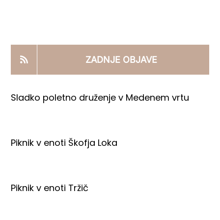
KOOPERANTSKO DELO
PRODAJNI IZDELKI
ZADNJE OBJAVE
AKTUALNO
Sladko poletno druženje v Medenem vrtu
KONTAKTI
Piknik v enoti Škofja Loka
Piknik v enoti Tržič