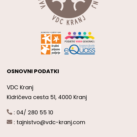
OSNOVNI PODATKI
VDC Kranj
Kidričeva cesta 51, 4000 Kranj
: 04/ 280 55 10
:
tajnistvo@vdc-kranj.com