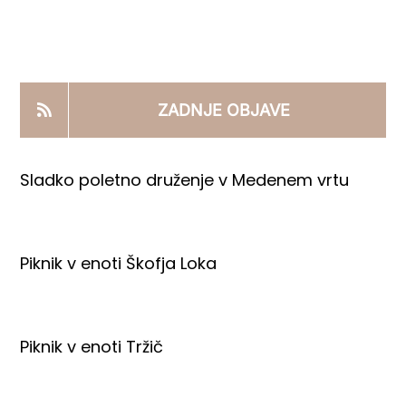
KOOPERANTSKO DELO
PRODAJNI IZDELKI
ZADNJE OBJAVE
AKTUALNO
Sladko poletno druženje v Medenem vrtu
KONTAKTI
Piknik v enoti Škofja Loka
Piknik v enoti Tržič