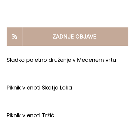
KOOPERANTSKO DELO
PRODAJNI IZDELKI
ZADNJE OBJAVE
AKTUALNO
Sladko poletno druženje v Medenem vrtu
KONTAKTI
Piknik v enoti Škofja Loka
Piknik v enoti Tržič