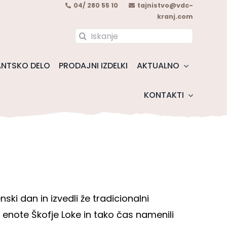
04/ 280 55 10
tajnistvo@vdc-
kranj.com
Search
for:
NTSKO DELO
PRODAJNI IZDELKI
AKTUALNO
KONTAKTI
nski dan in izvedli že tradicionalni
 enote Škofje Loke in tako čas namenili