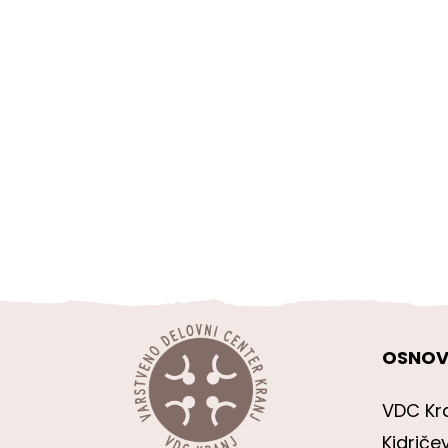
OSNOV
VDC Kr
Kidriče