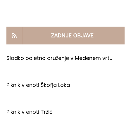
KOOPERANTSKO DELO
PRODAJNI IZDELKI
ZADNJE OBJAVE
AKTUALNO
Sladko poletno druženje v Medenem vrtu
KONTAKTI
Piknik v enoti Škofja Loka
Piknik v enoti Tržič