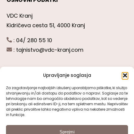
VDC Kranj
Kidričeva cesta 51, 4000 Kranj
: 04/ 280 55 10
:
tajnistvo@vdc-kranj.com
Upravljanje soglasja
POGLEJTE SI
Za zagotavljanje najboljših izkušenj uporabljamo piškotke, ki služijo
shranjevanju in/ali dostopu do podatkov o napravi. Soglasje za te
Toggle
tehnologije nam bo omogočilo obdelavo podatkov, kot so vedenje
Navigation
pri brskanju ali edinstveni ID-ji, na tem spletnem mestu. Neprivolitev
Predstavitev VDC Kranj
ali preklic privolitve lahko negativno vpliva na nekatere zmožnosti
SLEDITE NAM
in funkcije.
Pomembni obrazci
Sprejmi