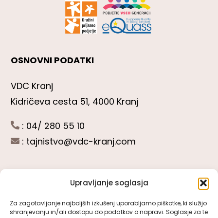
OSNOVNI PODATKI
VDC Kranj
Kidričeva cesta 51, 4000 Kranj
: 04/ 280 55 10
:
tajnistvo@vdc-kranj.com
Upravljanje soglasja
POGLEJTE SI
Za zagotavljanje najboljših izkušenj uporabljamo piškotke, ki služijo
shranjevanju in/ali dostopu do podatkov o napravi. Soglasje za te
Toggle