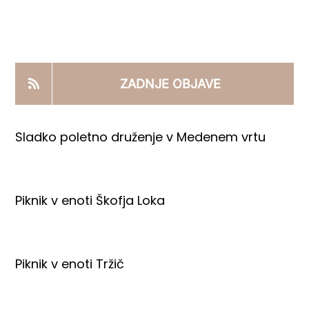
KOOPERANTSKO DELO
PRODAJNI IZDELKI
ZADNJE OBJAVE
AKTUALNO
Sladko poletno druženje v Medenem vrtu
KONTAKTI
Piknik v enoti Škofja Loka
Piknik v enoti Tržič