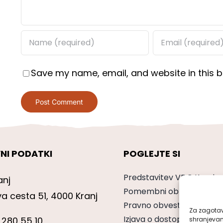
Save my name, email, and website in this b
NI PODATKI
POGLEJTE SI
Predstavitev VDC Kranj
anj
Pomembni obrazci
va cesta 51, 4000 Kranj
Pravno obvestilo
Za zagotavl
Izjava o dostopnosti
 280 55 10
shranjevan