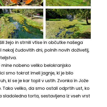
 žejo in strnili vtise in občutke našega
 nekaj čudovitih dni, polnih novih doživetij,
eljstva.
ne mine nobeno veliko belokranjsko
 smo tokrat imeli jagnje, ki je bilo
h, ki se je kar topil v ustih. Zvonka in Jože
 Tako veliko, da smo ostali odprtih ust, ko
ka sladoledna torta, sestavljena iz vseh vrst