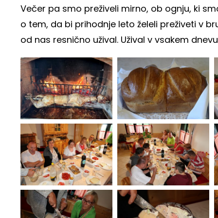
Večer pa smo preživeli mirno, ob ognju, ki sm
o tem, da bi prihodnje leto želeli preživeti v b
od nas resnično užival. Užival v vsakem dnevu