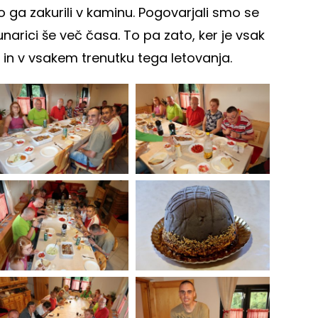
o ga zakurili v kaminu. Pogovarjali smo se
runarici še več časa. To pa zato, ker je vsak
 in v vsakem trenutku tega letovanja.