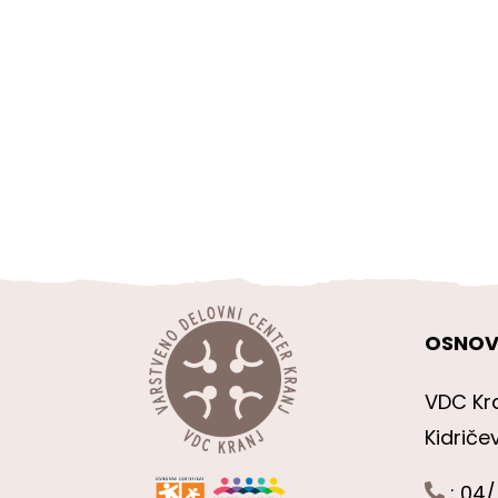
OSNOV
VDC Kr
Kidriče
: 04/