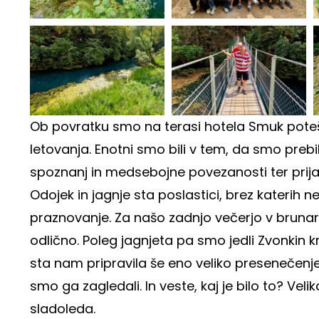
Ob povratku smo na terasi hotela Smuk potešili
letovanja. Enotni smo bili v tem, da smo prebili
spoznanj in medsebojne povezanosti ter prijat
Odojek in jagnje sta poslastici, brez katerih 
praznovanje. Za našo zadnjo večerjo v brunarici
odlično. Poleg jagnjeta pa smo jedli Zvonkin kru
sta nam pripravila še eno veliko presenečenje.
smo ga zagledali. In veste, kaj je bilo to? Veli
sladoleda.