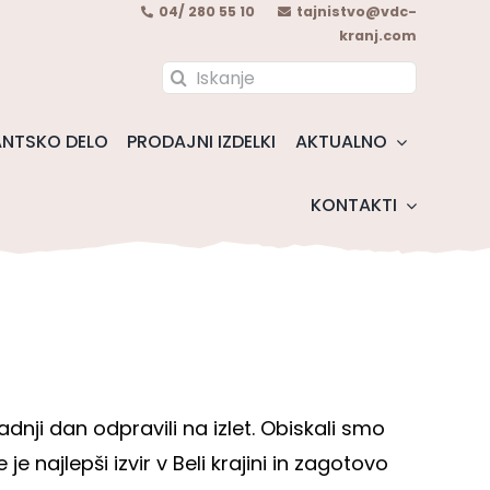
04/ 280 55 10
tajnistvo@vdc-
kranj.com
Search
for:
NTSKO DELO
PRODAJNI IZDELKI
AKTUALNO
KONTAKTI
adnji dan odpravili na izlet. Obiskali smo
je najlepši izvir v Beli krajini in zagotovo