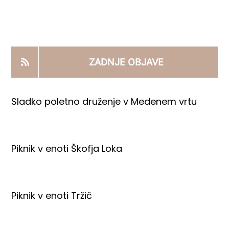
KOOPERANTSKO DELO
PRODAJNI IZDELKI
ZADNJE OBJAVE
AKTUALNO
Sladko poletno druženje v Medenem vrtu
KONTAKTI
Piknik v enoti Škofja Loka
Piknik v enoti Tržič