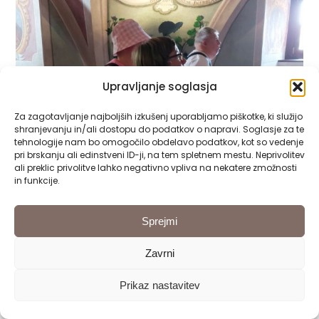
Upravljanje soglasja
Za zagotavljanje najboljših izkušenj uporabljamo piškotke, ki služijo
shranjevanju in/ali dostopu do podatkov o napravi. Soglasje za te
tehnologije nam bo omogočilo obdelavo podatkov, kot so vedenje
pri brskanju ali edinstveni ID-ji, na tem spletnem mestu. Neprivolitev
ali preklic privolitve lahko negativno vpliva na nekatere zmožnosti
in funkcije.
Sprejmi
Zavrni
Prikaz nastavitev