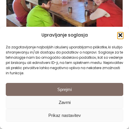
Upravljanje soglasja
Za zagotavljanje najboljših izkušenj uporabljamo piškotke, ki služijo
shranjevanju in/ali dostopu do podatkov o napravi. Soglasje za te
tehnologije nam bo omogočilo obdelavo podatkov, kot so vedenje
pri brskanju ali edinstveni ID-ji, na tem spletnem mestu. Neprivolitev
ali preklic privolitve lahko negativno vpliva na nekatere zmožnosti
in funkcije.
Sprejmi
Zavrni
Prikaz nastavitev