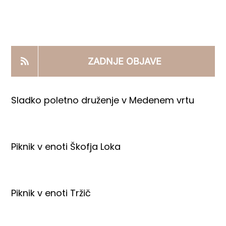
KOOPERANTSKO DELO
PRODAJNI IZDELKI
ZADNJE OBJAVE
AKTUALNO
Sladko poletno druženje v Medenem vrtu
KONTAKTI
Piknik v enoti Škofja Loka
Piknik v enoti Tržič