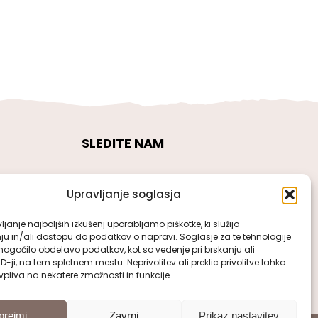
SLEDITE NAM
Upravljanje soglasja
janje najboljših izkušenj uporabljamo piškotke, ki služijo
ju in/ali dostopu do podatkov o napravi. Soglasje za te tehnologije
gočilo obdelavo podatkov, kot so vedenje pri brskanju ali
ID-ji, na tem spletnem mestu. Neprivolitev ali preklic privolitve lahko
pliva na nekatere zmožnosti in funkcije.
prejmi
Zavrni
Prikaz nastavitev