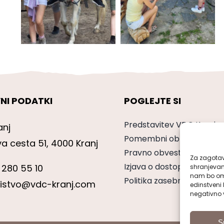
NI PODATKI
POGLEJTE SI
Predstavitev VDC Kranj
anj
Pomembni obrazci
va cesta 51, 4000 Kranj
Pravno obvestilo
Za zagotavl
Izjava o dostopnosti
 280 55 10
shranjevan
nam bo omo
Politika zasebnosti
nistvo@vdc-kranj.com
edinstveni 
negativno v
S