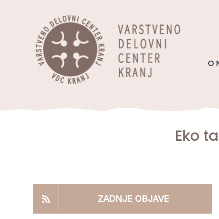
Skip
content
to
content
O 
Eko t
ZADNJE OBJAVE