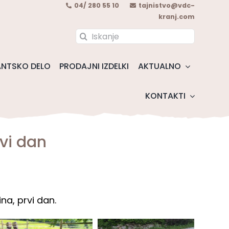
04/ 280 55 10
tajnistvo@vdc-
kranj.com
Search
for:
NTSKO DELO
PRODAJNI IZDELKI
AKTUALNO
KONTAKTI
vi dan
na, prvi dan.