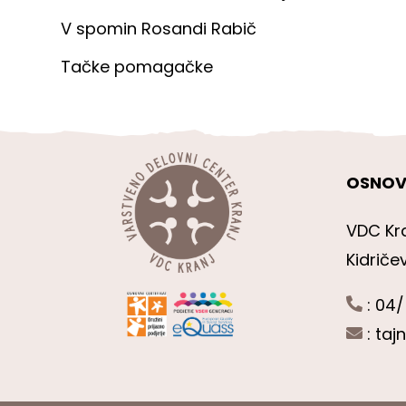
V spomin Rosandi Rabič
Tačke pomagačke
OSNOV
VDC Kr
Kidriče
: 04/
:
taj