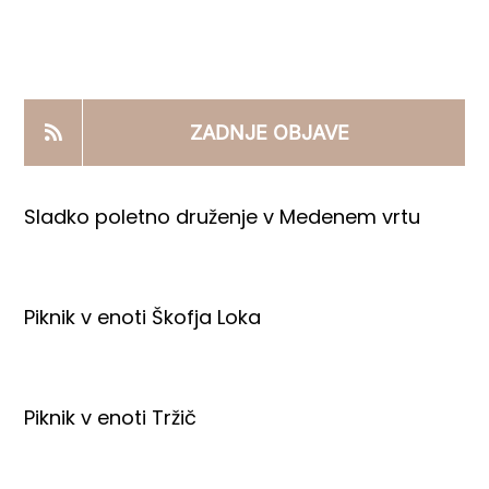
KOOPERANTSKO DELO
PRODAJNI IZDELKI
ZADNJE OBJAVE
AKTUALNO
Sladko poletno druženje v Medenem vrtu
KONTAKTI
Piknik v enoti Škofja Loka
Piknik v enoti Tržič