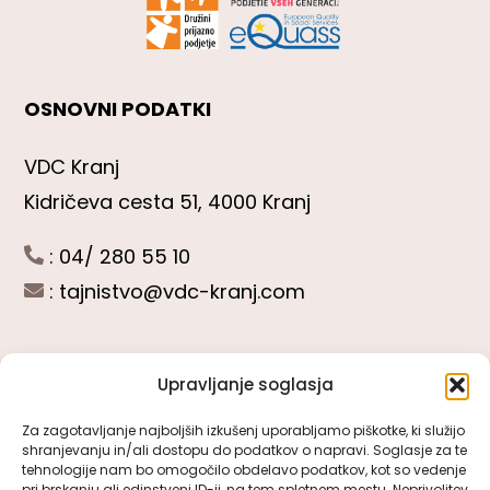
OSNOVNI PODATKI
VDC Kranj
Kidričeva cesta 51, 4000 Kranj
: 04/ 280 55 10
:
tajnistvo@vdc-kranj.com
Upravljanje soglasja
POGLEJTE SI
Za zagotavljanje najboljših izkušenj uporabljamo piškotke, ki služijo
shranjevanju in/ali dostopu do podatkov o napravi. Soglasje za te
Toggle
tehnologije nam bo omogočilo obdelavo podatkov, kot so vedenje
Navigation
pri brskanju ali edinstveni ID-ji, na tem spletnem mestu. Neprivolitev