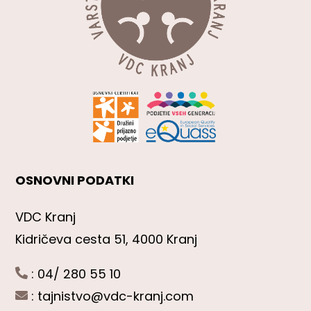
OSNOVNI PODATKI
VDC Kranj
Kidričeva cesta 51, 4000 Kranj
: 04/ 280 55 10
:
tajnistvo@vdc-kranj.com