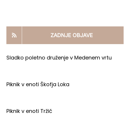
KOOPERANTSKO DELO
PRODAJNI IZDELKI
ZADNJE OBJAVE
AKTUALNO
Sladko poletno druženje v Medenem vrtu
KONTAKTI
Piknik v enoti Škofja Loka
Piknik v enoti Tržič