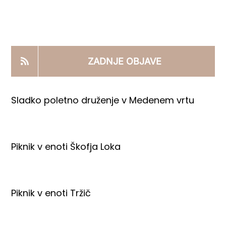
KOOPERANTSKO DELO
PRODAJNI IZDELKI
ZADNJE OBJAVE
AKTUALNO
Sladko poletno druženje v Medenem vrtu
KONTAKTI
Piknik v enoti Škofja Loka
Piknik v enoti Tržič