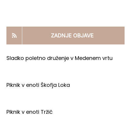
KOOPERANTSKO DELO
PRODAJNI IZDELKI
ZADNJE OBJAVE
AKTUALNO
Sladko poletno druženje v Medenem vrtu
KONTAKTI
Piknik v enoti Škofja Loka
Piknik v enoti Tržič