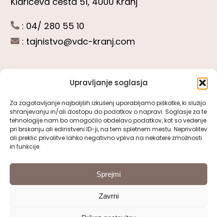
Kidričeva cesta 51, 4000 Kranj
: 04/ 280 55 10
:
tajnistvo@vdc-kranj.com
Upravljanje soglasja
POGLEJTE SI
Za zagotavljanje najboljših izkušenj uporabljamo piškotke, ki služijo
shranjevanju in/ali dostopu do podatkov o napravi. Soglasje za te
Toggle
tehnologije nam bo omogočilo obdelavo podatkov, kot so vedenje
Navigation
pri brskanju ali edinstveni ID-ji, na tem spletnem mestu. Neprivolitev
Predstavitev VDC Kranj
ali preklic privolitve lahko negativno vpliva na nekatere zmožnosti
SLEDITE NAM
in funkcije.
Pomembni obrazci
Sprejmi
Zavrni
Pravno obvestilo