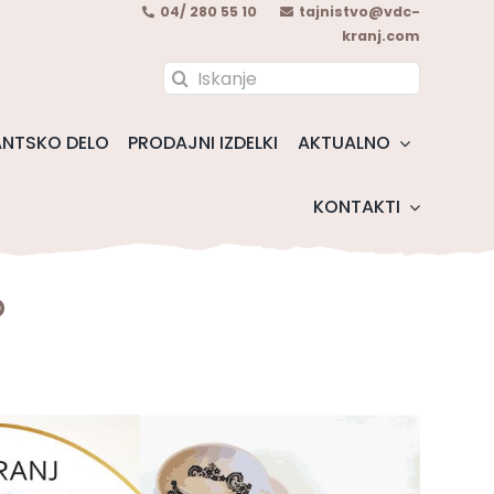
04/ 280 55 10
tajnistvo@vdc-
kranj.com
Search
for:
NTSKO DELO
PRODAJNI IZDELKI
AKTUALNO
KONTAKTI
o