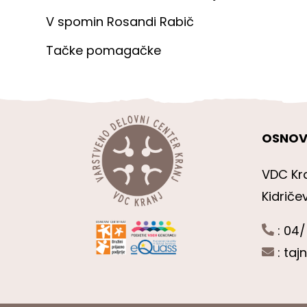
V spomin Rosandi Rabič
Tačke pomagačke
OSNOV
VDC Kr
Kidriče
: 04/
:
taj