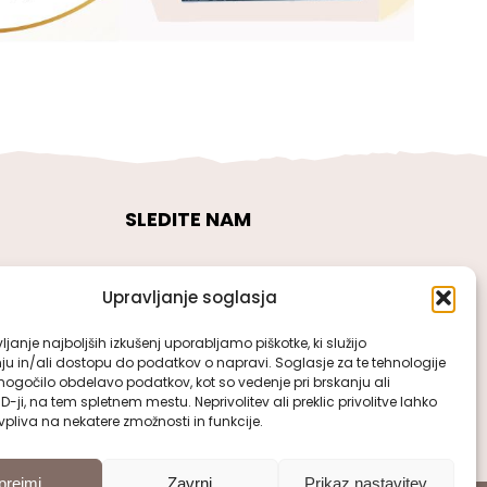
SLEDITE NAM
Upravljanje soglasja
janje najboljših izkušenj uporabljamo piškotke, ki služijo
ju in/ali dostopu do podatkov o napravi. Soglasje za te tehnologije
gočilo obdelavo podatkov, kot so vedenje pri brskanju ali
ID-ji, na tem spletnem mestu. Neprivolitev ali preklic privolitve lahko
pliva na nekatere zmožnosti in funkcije.
prejmi
Zavrni
Prikaz nastavitev