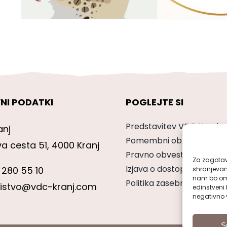
NI PODATKI
POGLEJTE SI
Predstavitev VDC Kranj
anj
Pomembni obrazci
va cesta 51, 4000 Kranj
Pravno obvestilo
Za zagotavl
Izjava o dostopnosti
 280 55 10
shranjevan
nam bo omo
Politika zasebnosti
nistvo@vdc-kranj.com
edinstveni 
negativno v
S